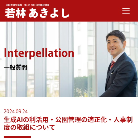
メインナビゲーション
コンテンツへスキップ
Interpellation
一般質問
2024.09.24
生成AIの利活用・公園管理の適正化・人事制
度の取組について