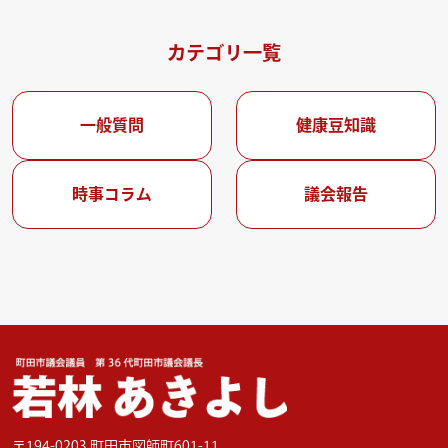
カテゴリ一覧
一般質問
健康豆知識
時事コラム
議会報告
〒194-0203 町田市図師町601-11