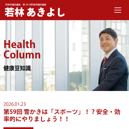
メインナビゲーション
コンテンツへスキップ
Health
Column
健康豆知識
2026.01.23
第59回
雪かきは「スポーツ」！？安全・効
率的にやりましょう！！