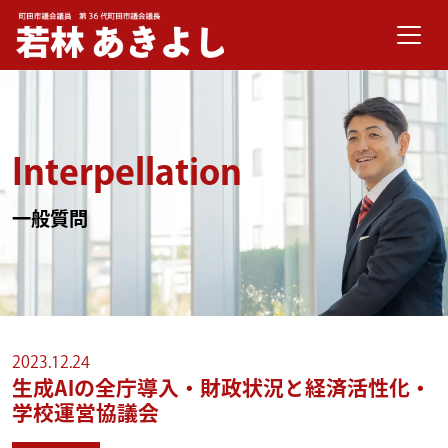
メインナビゲーション
コンテンツへスキップ
Interpellation
一般質問
2023.12.24
生成AIの全庁導入・財政状況と経済活性化・
学校運営協議会