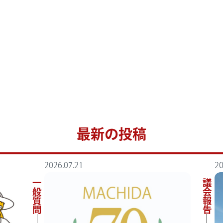
ン
最新の投稿
2026.07.21
20
一般質問
議会報告