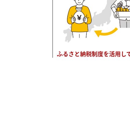
ふるさと納税制度を活用し
学や学校法人の支援を
2026年度第2回定例会(6月議会) Q1
るさと納税制度を活用して大学や
人の支援を 包括協定を結んでいる
と連携する事で、「元町田市民」
も町田市の取組に注目してもらう
に、町田市を通して市内大学...