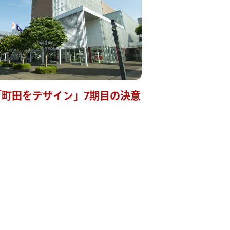
「町田をデザイン」7期目の決意
2026年度総予算
026年6月 議会報告 2026年度町田市総
算3,470億5,380万円 このたびの町田
議会議員選挙におきまして、多くの皆
から熱いご期待をいただき、７期目の
選を果たすことができました。20 年
上にわたり、市...