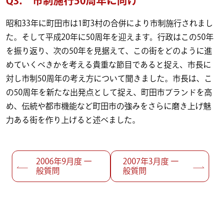
Q3. 市制施行50周年に向け
昭和33年に町田市は1町3村の合併により市制施行されまし
た。そして平成20年に50周年を迎えます。行政はこの50年
を振り返り、次の50年を見据えて、この街をどのように進
めていくべきかを考える貴重な節目であると捉え、市長に
対し市制50周年の考え方について聞きました。市長は、こ
の50周年を新たな出発点として捉え、町田市ブランドを高
め、伝統や都市機能など町田市の強みをさらに磨き上げ魅
力ある街を作り上げると述べました。
投稿ナビゲーション
2006年9月度 一
2007年3月度 一
般質問
般質問