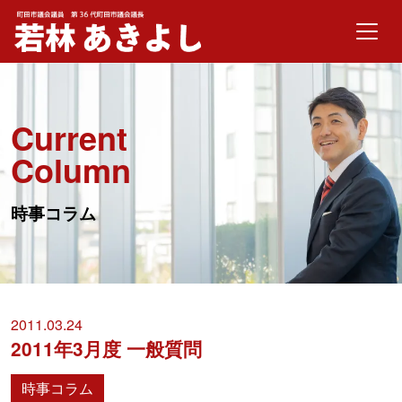
メインナビゲーション
コンテンツへスキップ
Current
Column
時事コラム
2011.03.24
2011年3月度 一般質問
時事コラム