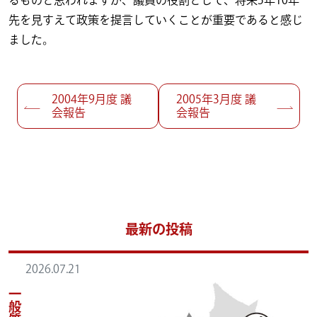
るものと思われますが、議員の役割として、将来5年10年
先を見すえて政策を提言していくことが重要であると感じ
ました。
投稿ナビゲーション
2004年9月度 議
2005年3月度 議
会報告
会報告
最新の投稿
2026.07.21
一般質問