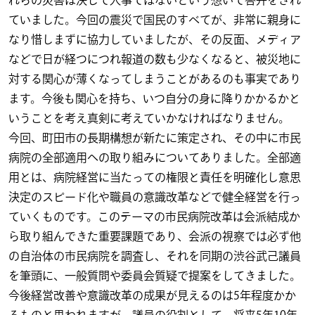
れらの災害は決して人事ではないという想いで答弁をされ
ていました。今回の震災で国民のすべてが、非常に親身に
なり惜しまずに協力していましたが、その反面、メディア
などで日が経つにつれ報道の数も少なくなると、被災地に
対する関心が薄くなってしまうことがあるのも事実であり
ます。今後も関心を持ち、いつ自分の身に降りかかるかと
いうことを考え真剣に考えていかなければなりません。
今回、町田市の長期構想が新たに策定され、その中に市民
病院の全部適用への取り組みについてありました。全部適
用とは、病院経営に当たっての権限と責任を明確化し意思
決定のスピード化や職員の意識改革などで健全経営を行っ
ていくものです。このテーマの市民病院改革は会派結成か
ら取り組んできた重要課題であり、会派の視察では必ず他
の自治体の市民病院を調査し、それを同期の渋谷武己議員
を筆頭に、一般質問や委員会質疑で提案をしてきました。
今後経営改善や意識改革の成果が見えるのは5年程度かか