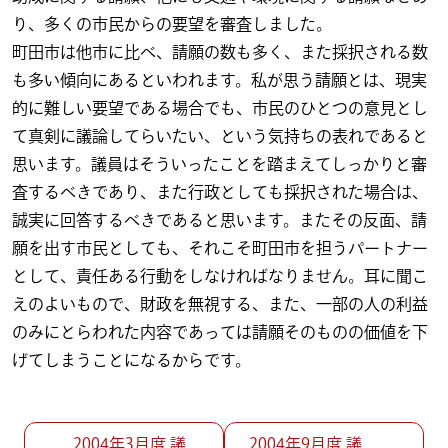
り、多くの市民からの要望を審査しました。
町田市は他市に比べ、請願の数も多く、また採択される数
も多い傾向にあるといわれます。私が思う請願とは、現実
的に難しい要望である場合でも、市民のひとつの意見とし
て真剣に議論してらいたい、という気持ちの表れであると
思います。議員はそういったことを踏まえてしっかりと審
査するべきであり、また行政としても採択された場合は、
誠実に回答するべきであると思います。またその反面、請
願を出す市民としても、それこそ町田市を担うパートナー
として、責任ある行動をしなければなりません。耳に聞こ
えのよいもので、財政を無視する、また、一部の人の利益
のみにとらわれた内容であっては請願そのものの価値を下
げてしまうことになるからです。
投稿ナビゲーション
2004年3月度 議
2004年9月度 議