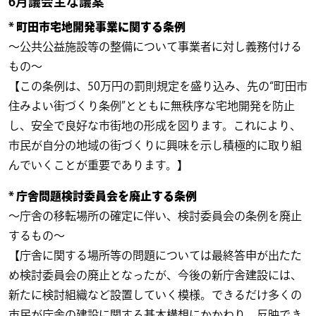
6月議会主な議案
* 町田市宅地開発事業に関する条例
～公共公益施設等の整備について事業者に対し義務付ける
もの～
【この条例は、50万円の罰則規定を盛り込み、先の“町田市
住みよい街づくり条例”とともに無秩序な宅地開発を防止
し、安全で良好な市街地の形成を図ります。これにより、
市民が自分の地域の街づくりに興味を示し積極的に取り組
んでいくことが重要であります。】
* 庁舎問題検討委員会を廃止する条例
～庁舎の移転場所の確定に伴い、検討委員会の条例を廃止
するもの～
【庁舎に関する場所等の問題については最終答申が出たた
め検討委員会の廃止となったが、今後の新庁舎建設には、
新たに検討組織など設置していく模様。できるだけ多くの
市民が庁舎の建設に関する基本構想にかかわり、反映でき