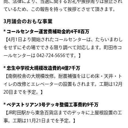
尚、法律により、当選に関するお礼や挨拶周りは禁止され
ているため、この報告を持って挨拶とさせて頂きます。
3月議会のおもな事業
* コールセンター運営費補助金約4干8百万
【4月1日より開始されたコールセンターは、たらいまわし
をせずにその場でできる限り調べて対応します。町田市コ
ールセンターは 042-724-5656です。】
* 忠生中学校大規模改造費約4億7千万
【南側校舎の大規模改修。耐震補強をはじめ床・天井・ト
イレの改修とエレベーターの設置もされます。工期は12月
20目までを予定。】
* ペデストリアン3号デッキ整備工事費約9千万
【JR町田駅から東急百貨店までのデッキに上屋根設置の工
事。工期は11月21日までを予定。】