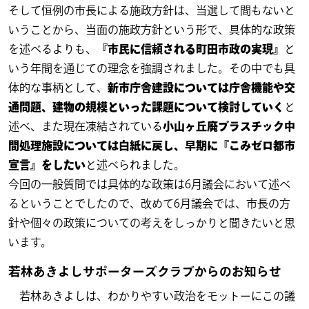
そして恒例の市長による施政方針は、当選して間もないと
いうことから、当面の施政方針という形で、具体的な政策
を述べるよりも、
『市民に信頼される町田市政の実現』
と
いう年間を通じての理念を強調されました。その中でも具
体的な事柄として、
新市庁舎建設については庁舎機能や交
通問題、建物の規模といった課題について検討していく
と
述べ、また現在凍結されている
小山ヶ丘廃プラスチック中
間処理施設については白紙に戻し、早期に『こみゼロ都市
宣言』をしたい
と述べられました。
今回の一般質問では具体的な政策は6月議会において述べ
るということでしたので、改めて6月議会では、市長の方
針や個々の政策についての考えをしっかりと聞きたいと思
います。
若林あきよしサポーターズクラブからのお知らせ
若林あきよしは、わかりやすい政治をモットーにこの議