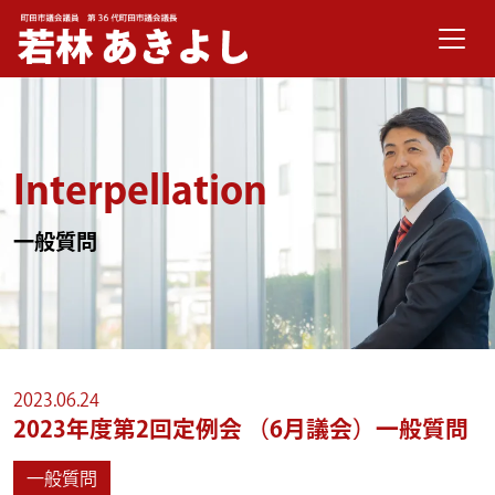
メインナビゲーション
コンテンツへスキップ
Interpellation
一般質問
2023.06.24
2023年度第2回定例会 （6月議会）一般質問
一般質問