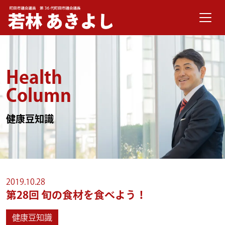
メインナビゲーション
コンテンツへスキップ
Health
Column
健康豆知識
2019.10.28
第28回
旬の食材を食べよう！
健康豆知識