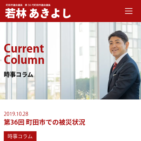
メインナビゲーション
コンテンツへスキップ
Current
Column
時事コラム
2019.10.28
第36回
町田市での被災状況
時事コラム