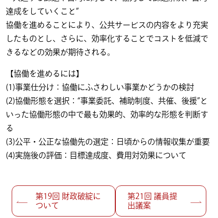
達成をしていくこと”
協働を進めることにより、公共サービスの内容をより充実
したものとし、さらに、効率化することでコストを低減で
きるなどの効果が期待される。
【協働を進めるには】
(1)事業仕分け：協働にふさわしい事業かどうかの検討
(2)協働形態を選択：“事業委託、補助制度、共催、後援”と
いった協働形態の中で最も効果的、効率的な形態を判断す
る
(3)公平・公正な協働先の選定：日頃からの情報収集が重要
(4)実施後の評価：目標達成度、費用対効果について
投稿ナビゲーション
第19回
財政破綻に
第21回
議員提
ついて
出議案