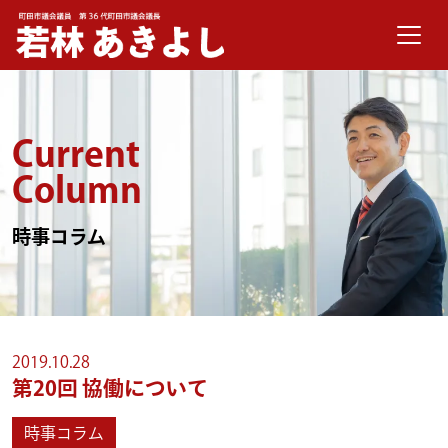
メインナビゲーション
コンテンツへスキップ
Current
Column
時事コラム
2019.10.28
第20回
協働について
時事コラム