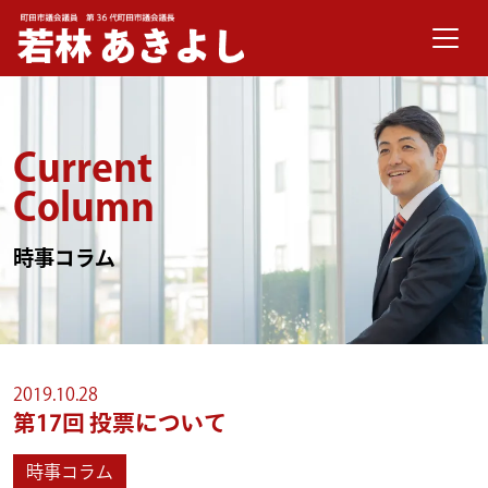
メインナビゲーション
コンテンツへスキップ
Current
Column
時事コラム
2019.10.28
第17回
投票について
時事コラム