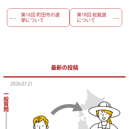
投稿ナビゲーション
第16回
町田市の選
第18回
総裁選
挙について
について
最新の投稿
2026.07.21
一般質問